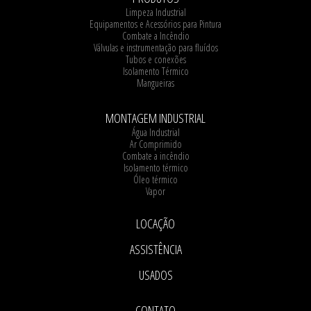
Limpeza Industrial
Equipamentos e Acessórios para Pintura
Combate a Incêndio
Válvulas e instrumentação para fluídos
Tubos e conexões
Isolamento Térmico
Mangueiras
MONTAGEM INDUSTRIAL
Água Industrial
Ar Comprimido
Combate a incêndio
Isolamento térmico
Óleo térmico
Vapor
LOCAÇÃO
ASSISTÊNCIA
USADOS
CONTATO